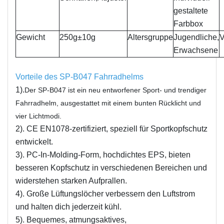
gestaltete
Farbbox
Gewicht
250g±10g
Altersgruppe
Jugendliche,
V
Erwachsene
Vorteile des SP-B047 Fahrradhelms
1).
Der SP-B047 ist ein neu entworfener Sport- und trendiger
Fahrradhelm, ausgestattet mit einem bunten Rücklicht und
vier Lichtmodi.
2). CE EN1078-zertifiziert, speziell für Sportkopfschutz
entwickelt.
3). PC-In-Molding-Form, hochdichtes EPS, bieten
besseren Kopfschutz in verschiedenen Bereichen und
widerstehen starken Aufprallen.
4). Große Lüftungslöcher verbessern den Luftstrom
und halten dich jederzeit kühl.
5). Bequemes, atmungsaktives,