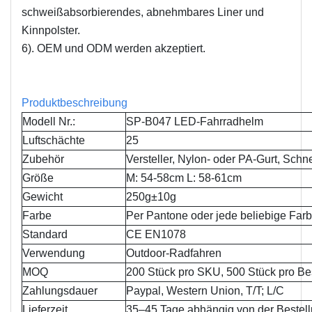
schweißabsorbierendes, abnehmbares Liner und
Kinnpolster.
6). OEM und ODM werden akzeptiert.
Produktbeschreibung
Modell Nr.:
SP-B047 LED-Fahrradhelm
Luftschächte
25
Zubehör
Versteller, Nylon- oder PA-Gurt, Schn
Größe
M: 54-58cm L: 58-61cm
Gewicht
250g±10g
Farbe
Per Pantone oder jede beliebige Far
Standard
CE EN1078
Verwendung
Outdoor-Radfahren
MOQ
200 Stück pro SKU, 500 Stück pro Be
Zahlungsdauer
Paypal, Western Union, T/T; L/C
Lieferzeit
35–45 Tage abhängig von der Bestel