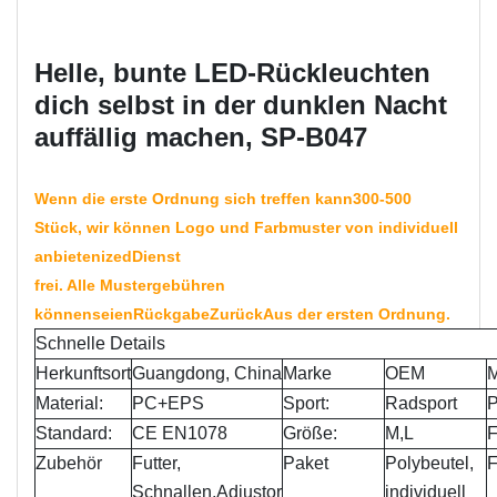
Helle, bunte LED-Rückleuchten
dich selbst in der dunklen Nacht
auffällig machen, SP-B047
Wenn die erste Ordnung sich treffen kann
300-
500
Stück, wir können Logo und Farbmuster von individuell
anbieten
iz
e
d
Dienst
frei. Alle Mustergebühren
können
seien
Rückgabe
Zurück
Aus der ersten Ordnung
.
Schnelle Details
Herkunftsort
Guangdong, China
Marke
OEM
M
Material:
PC+EPS
Sport:
Radsport
P
Standard:
CE EN1078
Größe:
M,L
F
Zubehör
Futter,
Paket
Polybeutel,
F
Schnallen,
Adjustor
individuell