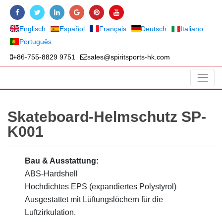
Englisch
Español
Français
Deutsch
Italiano
Português
+86-755-8829 9751
sales@spiritsports-hk.com
Skateboard-Helmschutz SP-
K001
Bau & Ausstattung:
ABS-Hardshell
Hochdichtes EPS (expandiertes Polystyrol)
Ausgestattet mit Lüftungslöchern für die
Luftzirkulation.