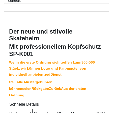
Kunden.
Der neue und stilvolle
Skatehelm
Mit professionellem Kopfschutz
SP-K001
Wenn die erste Ordnung sich treffen kann
300-
500
Stück, wir können Logo und Farbmuster von
individuell anbieten
iz
e
d
Dienst
frei. Alle Mustergebühren
können
seien
Rückgabe
Zurück
Aus der ersten
Ordnung
.
Schnelle Details