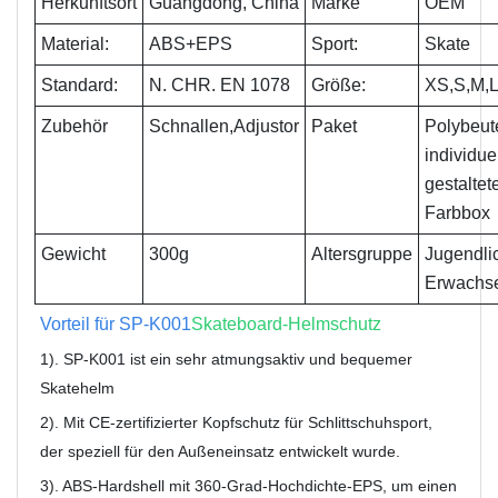
Herkunftsort
Guangdong, China
Marke
OEM
Material:
ABS+EPS
Sport:
Skate
Standard:
N. CHR. EN 1078
Größe:
XS,S,M,
Zubehör
Schnallen,
Adjustor
Paket
Polybeute
individue
gestaltet
Farbbox
Gewicht
300g
Altersgruppe
Jugendli
Erwachs
Vorteil für SP-K001
Skateboard-Helmschutz
1). SP-K001 ist ein sehr atmungsaktiv und bequemer
Skatehelm
2). Mit CE-zertifizierter Kopfschutz für Schlittschuhsport,
der speziell für den Außeneinsatz entwickelt wurde.
3). ABS-Hardshell mit 360-Grad-Hochdichte-EPS, um einen